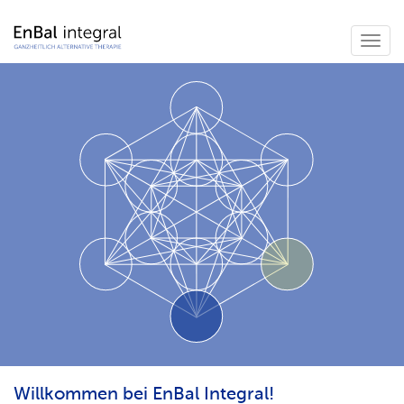
Togg
navig
Willkommen bei EnBal Integral!